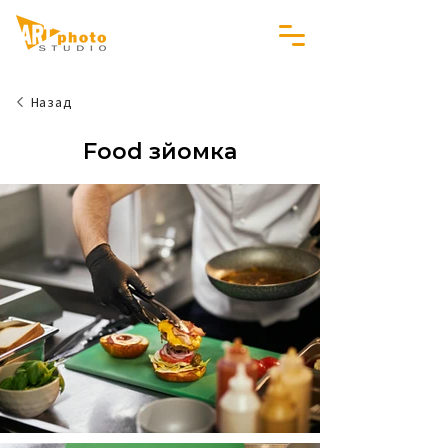
Назад
Food зйомка